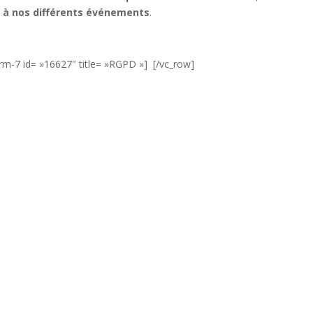
é à nos différents événements
.
rm-7 id= »16627″ title= »RGPD »] [/vc_row]