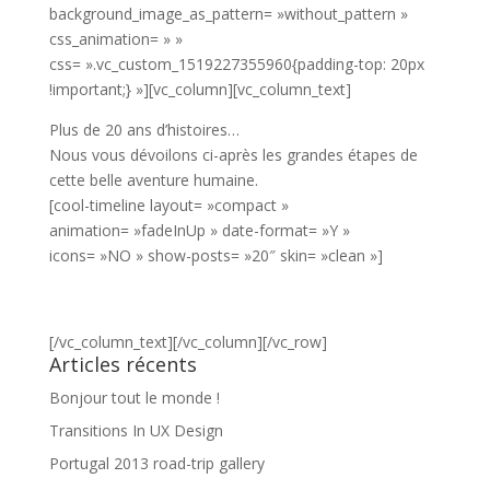
background_image_as_pattern= »without_pattern »
css_animation= » »
css= ».vc_custom_1519227355960{padding-top: 20px
!important;} »][vc_column][vc_column_text]
Plus de 20 ans d’histoires…
Nous vous dévoilons ci-après les grandes étapes de
cette belle aventure humaine.
[cool-timeline layout= »compact »
animation= »fadeInUp » date-format= »Y »
icons= »NO » show-posts= »20″ skin= »clean »]
[/vc_column_text][/vc_column][/vc_row]
Articles récents
Bonjour tout le monde !
Transitions In UX Design
Portugal 2013 road-trip gallery