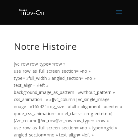
Notre Histoire
[vc_row row_type= »row »
use_row_as_full_screen_section= »no »
type= »full_width » angled_section= »no »
text_align= »left »
background_image_as_pattern= »without_pattern »
css_animation= » »][vc_column][vc_single_image
image= »16542″ img_size= »full » alignment= »center »
qode_css_animation= » » el_class= »img-entete »]
[/vc_column][/vc_row][vc_row row_type= »row »
use_row_as_full_screen_section= »no » type= »grid »
angled_section= »no » text_align= »left »